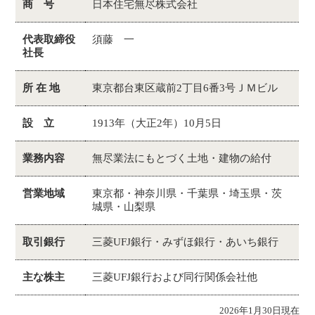
商 号
日本住宅無尽株式会社
代表取締役
須藤 一
社長
所 在 地
東京都台東区蔵前2丁目6番3号ＪＭビル
設 立
1913年（大正2年）10月5日
業務内容
無尽業法にもとづく土地・建物の給付
営業地域
東京都・神奈川県・千葉県・埼玉県・茨
城県・山梨県
取引銀行
三菱UFJ銀行・みずほ銀行・あいち銀行
主な株主
三菱UFJ銀行および同行関係会社他
2026年1月30日現在